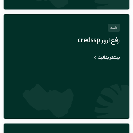
دامنه
رفع ارور credssp
بیشتر بدانید