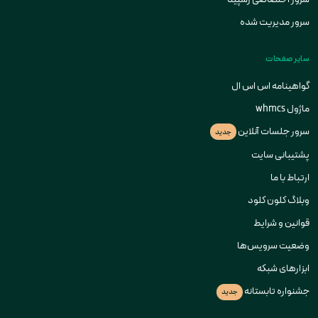
سرور مدیریت شده
سایر صفحات
گواهینامه اس اس ال
ماژول whmcs
سرور جلسات آنلاین
جدید
پشتیبانی سایت
ارتباط با ما
وبلاگ کلون کلود
قوانین و شرایط
وضعیت سرویس‌ها
ابزارهای شبکه
جشنواره تابستانه
جدید