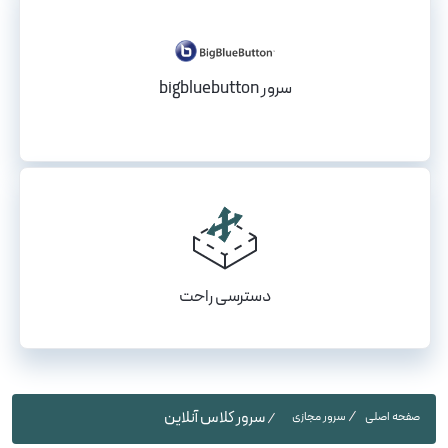
سرور bigbluebutton
دسترسی راحت
سرور کلاس آنلاین
صفحه اصلی
سرور مجازی