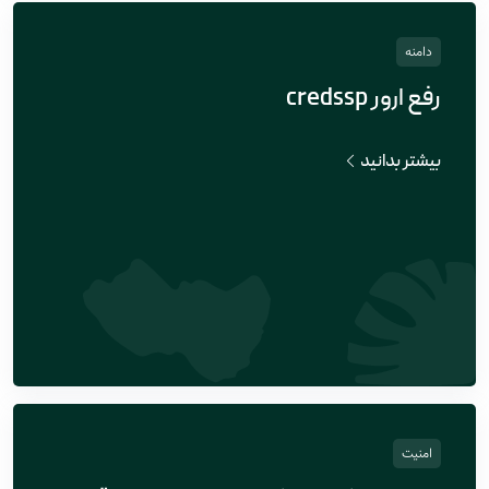
دامنه
رفع ارور credssp
بیشتر بدانید
امنیت