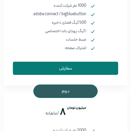
1000 نفر شرکت کننده
adobe connect / bigbluebutton
500 گیگ فضای ذخیره
۱ گیگ پهنای باند اختصاصی
ضبط جلسات
اشتراک صفحه
سفارش
دوم
میلیون تومان
8
/ماهانه
2000 نفر شرکت کننده