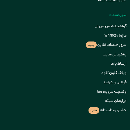
سرور مدیریت شده
سایر صفحات
گواهینامه اس اس ال
ماژول whmcs
سرور جلسات آنلاین
جدید
پشتیبانی سایت
ارتباط با ما
وبلاگ کلون کلود
قوانین و شرایط
وضعیت سرویس‌ها
ابزارهای شبکه
جشنواره تابستانه
جدید