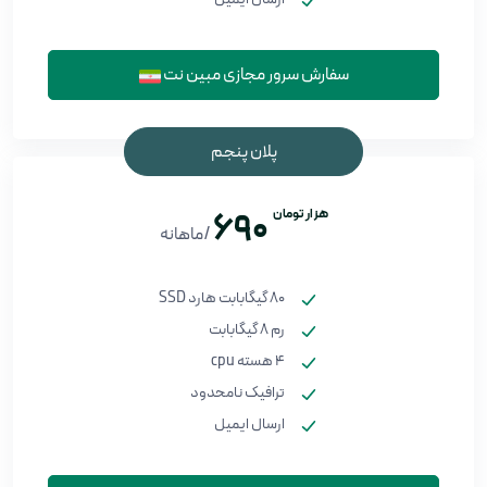
سفارش سرور مجازی مبین نت
پلان پنجم
هزار تومان
690
/ماهانه
80 گیگابابت هارد SSD
رم 8 گیگابابت
4 هسته cpu
ترافیک نامحدود
ارسال ایمیل