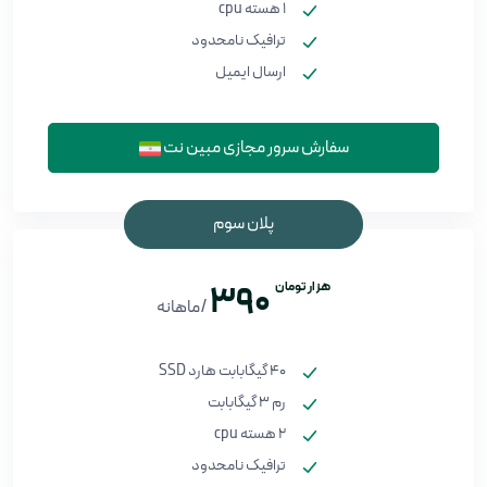
1 هسته cpu
ترافیک نامحدود
ارسال ایمیل
سفارش سرور مجازی مبین نت
پلان سوم
هزار تومان
390
/ماهانه
40 گیگابابت هارد SSD
رم 3 گیگابابت
2 هسته cpu
ترافیک نامحدود