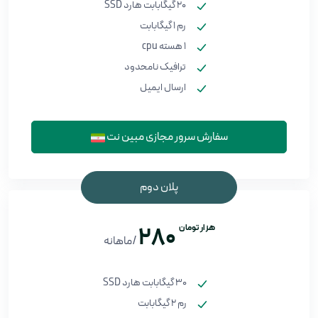
20 گیگابابت هارد SSD
رم 1 گیگابابت
1 هسته cpu
ترافیک نامحدود
ارسال ایمیل
سفارش سرور مجازی مبین نت
پلان دوم
هزار تومان
280
/ماهانه
30 گیگابابت هارد SSD
رم 2 گیگابابت