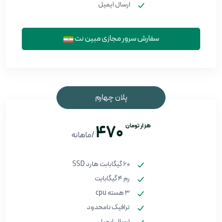
ارسال ایمیل
سفارش سرور مجازی مبین نت
پلان چهارم
هزار تومان
470
/ماهانه
60 گیگابابت هارد SSD
رم 4 گیگابابت
3 هسته cpu
ترافیک نامحدود
ارسال ایمیل