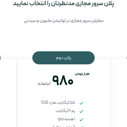
پلان سرور مجازی مدنظرتان را انتخاب نمایید
سفارش سرور مجازی در لوکیشن ملبورن و سیدنی
پلان دوم
هزار تومان
980
/ماهانه
55 گیگابابت هارد SSD
رم 2 گیگابابت
1 هسته cpu