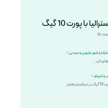
یا با پورت 10 گیگ
عت بالا
ترالیا و شهر ملبورن و سیدنی
 و کریپتو
 هتزنر