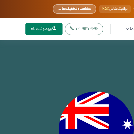
مشاهده تخفیف‌ها ←
ترافیک شاتل
۲۵٪
ما
021-91303696
ورود و ثبت نام