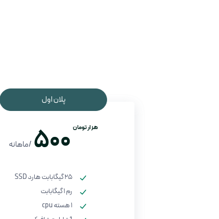
پلان اول
هزار تومان
500
/ماهانه
25 گیگابابت هارد SSD
رم 1 گیگابابت
1 هسته cpu