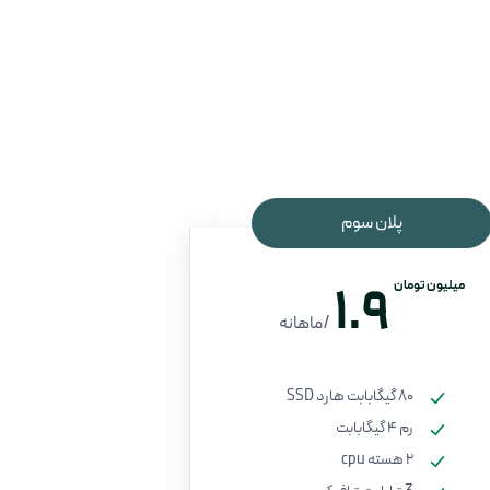
پلان سوم
میلیون تومان
1.9
/ماهانه
80 گیگابابت هارد SSD
رم 4 گیگابابت
2 هسته cpu