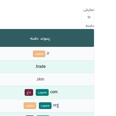
نمایش
دامنه
پسوند دامنه
ir.
تخفیف
trade.
skin.
com.
محبوب
داغ
org.
محبوب
تخفیف