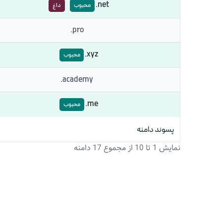
net.
محبوب
داغ
pro.
xyz.
محبوب
academy.
me.
محبوب
پسوند دامنه
نمایش 1 تا 10 از مجموع 17 دامنه