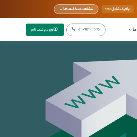
مشاهده تخفیف‌ها ←
ترافیک شاتل
۲۵٪
ما
021-91303696
ورود و ثبت نام