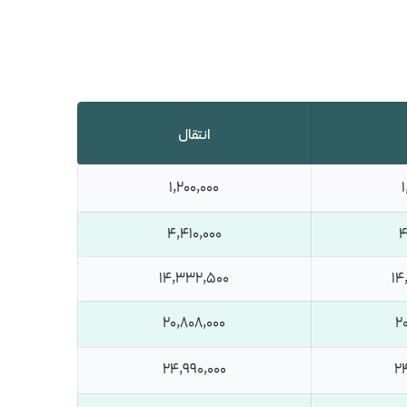
انتقال
1,200,000
1
4,410,000
4
14,332,500
14
20,808,000
2
24,990,000
24