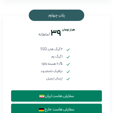
پلان چهارم
هزار تومان
39
/ماهانه
2 گیگ هارد SSD
1 گیگ رم
60% هسته cpu
ترافیک نامحدود
ارسال ایمیل
سفارش هاست ایران
سفارش هاست خارج