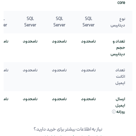
core
نوع
SQL
SQL
SQL
QL
دیتابیس
Server
Server
Server
rver
تعداد و
نامحدود
نامحدود
نامحدود
نامح
حجم
دیتابیس
تعداد
نامحدود
نامحدود
نامحدود
نامح
اکانت
ایمیل
ارسال
نامحدود
نامحدود
نامحدود
نامح
ایمیل
روزانه
نیاز به اطلاعات بیشتر برای خرید دارید؟