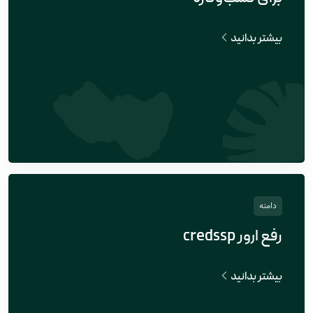
بیشتر بدانید
دامنه
رفع ارور credssp
بیشتر بدانید