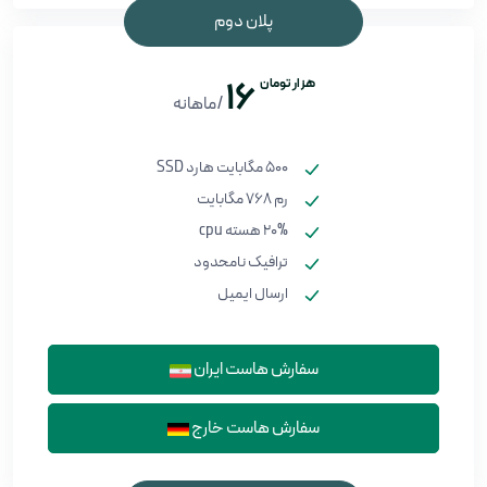
پلان دوم
هزار تومان
16
/ماهانه
500 مگابایت هارد SSD
رم 768 مگابایت
20% هسته cpu
ترافیک نامحدود
ارسال ایمیل
سفارش هاست ایران
سفارش هاست خارج