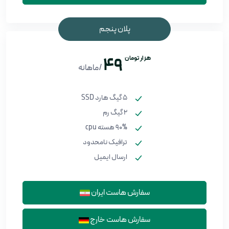
پلان پنجم
هزار تومان
49
/ماهانه
5 گیگ هارد SSD
2 گیگ رم
90% هسته cpu
ترافیک نامحدود
ارسال ایمیل
سفارش هاست ایران
سفارش هاست خارج