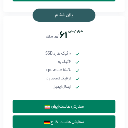
پلان ششم
هزار تومان
61
/ماهانه
10 گیگ هارد SSD
2 گیگ رم
150% هسته cpu
ترافیک نامحدود
ارسال ایمیل
سفارش هاست ایران
سفارش هاست خارج