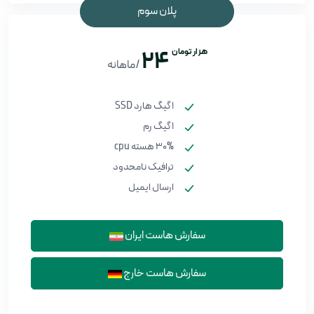
پلان سوم
هزار تومان
24
/ماهانه
1 گیگ هارد SSD
1 گیگ رم
30% هسته cpu
ترافیک نامحدود
ارسال ایمیل
سفارش هاست ایران
سفارش هاست خارج