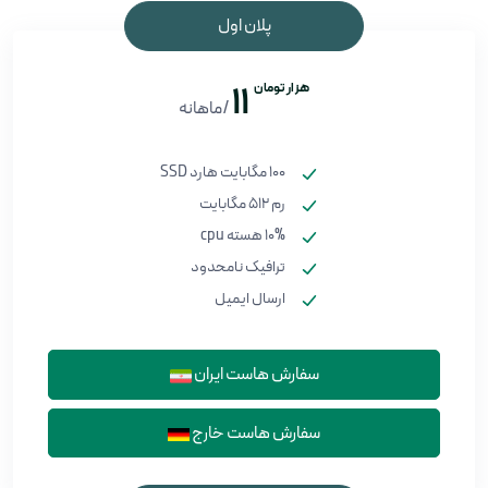
پلان اول
هزار تومان
11
/ماهانه
100 مگابایت هارد SSD
رم 512 مگابایت
10% هسته cpu
ترافیک نامحدود
ارسال ایمیل
سفارش هاست ایران
سفارش هاست خارج